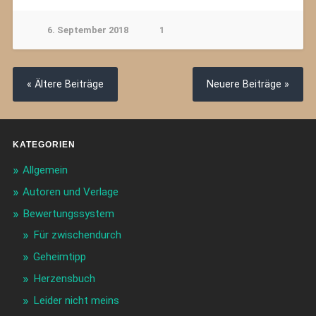
6. September 2018
1
« Ältere Beiträge
Neuere Beiträge »
KATEGORIEN
Allgemein
Autoren und Verlage
Bewertungssystem
Für zwischendurch
Geheimtipp
Herzensbuch
Leider nicht meins