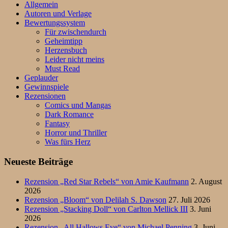
Allgemein
Autoren und Verlage
Bewertungssystem
Für zwischendurch
Geheimtipp
Herzensbuch
Leider nicht meins
Must Read
Geplauder
Gewinnspiele
Rezensionen
Comics und Mangas
Dark Romance
Fantasy
Horror und Thriller
Was fürs Herz
Neueste Beiträge
Rezension „Red Star Rebels“ von Amie Kaufmann
2. August
2026
Rezension „Bloom“ von Delilah S. Dawson
27. Juli 2026
Rezension „Stacking Doll“ von Carlton Mellick III
3. Juni
2026
Rezension „All Hallows Eve“ von Michael Penning
3. Juni