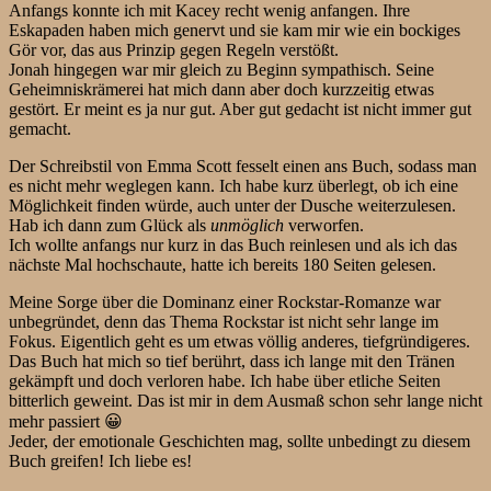
Anfangs konnte ich mit Kacey recht wenig anfangen. Ihre
Eskapaden haben mich genervt und sie kam mir wie ein bockiges
Gör vor, das aus Prinzip gegen Regeln verstößt.
Jonah hingegen war mir gleich zu Beginn sympathisch. Seine
Geheimniskrämerei hat mich dann aber doch kurzzeitig etwas
gestört. Er meint es ja nur gut. Aber gut gedacht ist nicht immer gut
gemacht.
Der Schreibstil von Emma Scott fesselt einen ans Buch, sodass man
es nicht mehr weglegen kann. Ich habe kurz überlegt, ob ich eine
Möglichkeit finden würde, auch unter der Dusche weiterzulesen.
Hab ich dann zum Glück als
unmöglich
verworfen.
Ich wollte anfangs nur kurz in das Buch reinlesen und als ich das
nächste Mal hochschaute, hatte ich bereits 180 Seiten gelesen.
Meine Sorge über die Dominanz einer Rockstar-Romanze war
unbegründet, denn das Thema Rockstar ist nicht sehr lange im
Fokus. Eigentlich geht es um etwas völlig anderes, tiefgründigeres.
Das Buch hat mich so tief berührt, dass ich lange mit den Tränen
gekämpft und doch verloren habe. Ich habe über etliche Seiten
bitterlich geweint. Das ist mir in dem Ausmaß schon sehr lange nicht
mehr passiert 😀
Jeder, der emotionale Geschichten mag, sollte unbedingt zu diesem
Buch greifen! Ich liebe es!