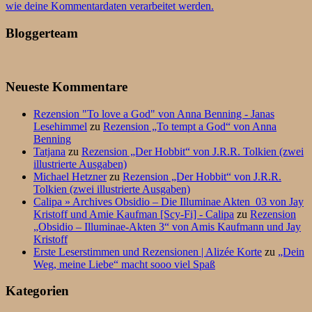
wie deine Kommentardaten verarbeitet werden.
Bloggerteam
Neueste Kommentare
Rezension "To love a God" von Anna Benning - Janas
Lesehimmel
zu
Rezension „To tempt a God“ von Anna
Benning
Tatjana
zu
Rezension „Der Hobbit“ von J.R.R. Tolkien (zwei
illustrierte Ausgaben)
Michael Hetzner
zu
Rezension „Der Hobbit“ von J.R.R.
Tolkien (zwei illustrierte Ausgaben)
Calipa » Archives Obsidio – Die Illuminae Akten_03 von Jay
Kristoff und Amie Kaufman [Scy-Fi] - Calipa
zu
Rezension
„Obsidio – Illuminae-Akten 3“ von Amis Kaufmann und Jay
Kristoff
Erste Leserstimmen und Rezensionen | Alizée Korte
zu
„Dein
Weg, meine Liebe“ macht sooo viel Spaß
Kategorien