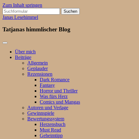
Zum Inhalt springen
Suchen
nach:
Janas Lesehimmel
Tatjanas himmlischer Blog
Über mich
Beiträge
Allgemein
Geplauder
Rezensionen
Dark Romance
Fantasy
Horror und Thriller
Was fürs Herz
Comics und Mangas
Autoren und Verlage
Gewinnspiele
Bewertungssystem
Herzensbuch
Must Read
Geheimtipp