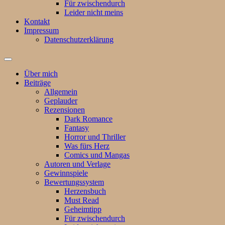
Für zwischendurch
Leider nicht meins
Kontakt
Impressum
Datenschutzerklärung
Suchfeld
ein-/ausblenden
Über mich
Beiträge
Allgemein
Geplauder
Rezensionen
Dark Romance
Fantasy
Horror und Thriller
Was fürs Herz
Comics und Mangas
Autoren und Verlage
Gewinnspiele
Bewertungssystem
Herzensbuch
Must Read
Geheimtipp
Für zwischendurch