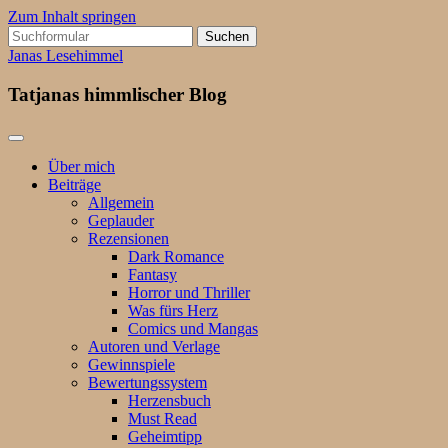
Zum Inhalt springen
Suchen
nach:
Janas Lesehimmel
Tatjanas himmlischer Blog
Über mich
Beiträge
Allgemein
Geplauder
Rezensionen
Dark Romance
Fantasy
Horror und Thriller
Was fürs Herz
Comics und Mangas
Autoren und Verlage
Gewinnspiele
Bewertungssystem
Herzensbuch
Must Read
Geheimtipp