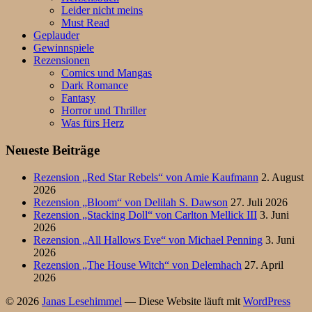
Leider nicht meins
Must Read
Geplauder
Gewinnspiele
Rezensionen
Comics und Mangas
Dark Romance
Fantasy
Horror und Thriller
Was fürs Herz
Neueste Beiträge
Rezension „Red Star Rebels“ von Amie Kaufmann
2. August
2026
Rezension „Bloom“ von Delilah S. Dawson
27. Juli 2026
Rezension „Stacking Doll“ von Carlton Mellick III
3. Juni
2026
Rezension „All Hallows Eve“ von Michael Penning
3. Juni
2026
Rezension „The House Witch“ von Delemhach
27. April
2026
© 2026
Janas Lesehimmel
— Diese Website läuft mit
WordPress