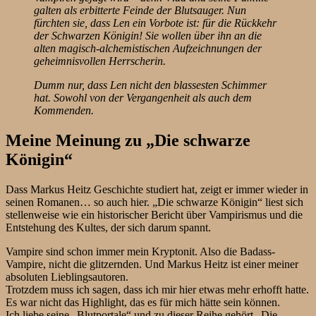
galten als erbitterte Feinde der Blutsauger. Nun
fürchten sie, dass Len ein Vorbote ist: für die Rückkehr
der Schwarzen Königin! Sie wollen über ihn an die
alten magisch-alchemistischen Aufzeichnungen der
geheimnisvollen Herrscherin.
Dumm nur, dass Len nicht den blassesten Schimmer
hat. Sowohl von der Vergangenheit als auch dem
Kommenden.
Meine Meinung zu „Die schwarze
Königin“
Dass Markus Heitz Geschichte studiert hat, zeigt er immer wieder in
seinen Romanen… so auch hier. „Die schwarze Königin“ liest sich
stellenweise wie ein historischer Bericht über Vampirismus und die
Entstehung des Kultes, der sich darum spannt.
Vampire sind schon immer mein Kryptonit. Also die Badass-
Vampire, nicht die glitzernden. Und Markus Heitz ist einer meiner
absoluten Lieblingsautoren.
Trotzdem muss ich sagen, dass ich mir hier etwas mehr erhofft hatte.
Es war nicht das Highlight, das es für mich hätte sein können.
Ich liebe seine „Blutportale“ und zu dieser Reihe gehört „Die