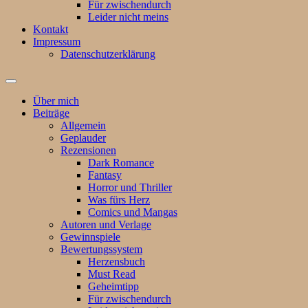
Für zwischendurch
Leider nicht meins
Kontakt
Impressum
Datenschutzerklärung
Suchfeld
ein-/ausblenden
Über mich
Beiträge
Allgemein
Geplauder
Rezensionen
Dark Romance
Fantasy
Horror und Thriller
Was fürs Herz
Comics und Mangas
Autoren und Verlage
Gewinnspiele
Bewertungssystem
Herzensbuch
Must Read
Geheimtipp
Für zwischendurch