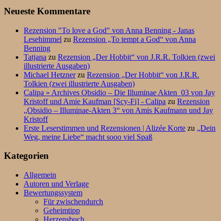
Neueste Kommentare
Rezension "To love a God" von Anna Benning - Janas
Lesehimmel
zu
Rezension „To tempt a God“ von Anna
Benning
Tatjana
zu
Rezension „Der Hobbit“ von J.R.R. Tolkien (zwei
illustrierte Ausgaben)
Michael Hetzner
zu
Rezension „Der Hobbit“ von J.R.R.
Tolkien (zwei illustrierte Ausgaben)
Calipa » Archives Obsidio – Die Illuminae Akten_03 von Jay
Kristoff und Amie Kaufman [Scy-Fi] - Calipa
zu
Rezension
„Obsidio – Illuminae-Akten 3“ von Amis Kaufmann und Jay
Kristoff
Erste Leserstimmen und Rezensionen | Alizée Korte
zu
„Dein
Weg, meine Liebe“ macht sooo viel Spaß
Kategorien
Allgemein
Autoren und Verlage
Bewertungssystem
Für zwischendurch
Geheimtipp
Herzensbuch