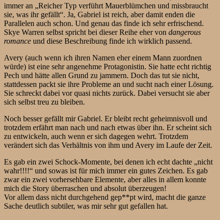
immer an „Reicher Typ verführt Mauerblümchen und missbraucht
sie, was ihr gefällt“. Ja, Gabriel ist reich, aber damit enden die
Parallelen auch schon. Und genau das finde ich sehr erfrischend.
Skye Warren selbst spricht bei dieser Reihe eher von
dangerous
romance
und diese Beschreibung finde ich wirklich passend.
Avery (auch wenn ich ihren Namen eher einem Mann zuordnen
würde) ist eine sehr angenehme Protagonistin. Sie hatte echt richtig
Pech und hätte allen Grund zu jammern. Doch das tut sie nicht,
stattdessen packt sie ihre Probleme an und sucht nach einer Lösung.
Sie schreckt dabei vor quasi nichts zurück. Dabei versucht sie aber
sich selbst treu zu bleiben.
Noch besser gefällt mir Gabriel. Er bleibt recht geheimnisvoll und
trotzdem erfährt man nach und nach etwas über ihn. Er scheint sich
zu entwickeln, auch wenn er sich dagegen wehrt. Trotzdem
verändert sich das Verhältnis von ihm und Avery im Laufe der Zeit.
Es gab ein zwei Schock-Momente, bei denen ich echt dachte „nicht
wahr!!!!“ und sowas ist für mich immer ein gutes Zeichen. Es gab
zwar ein zwei vorhersehbare Elemente, aber alles in allem konnte
mich die Story überraschen und absolut überzeugen!
Vor allem dass nicht durchgehend gep**pt wird, macht die ganze
Sache deutlich subtiler, was mir sehr gut gefallen hat.