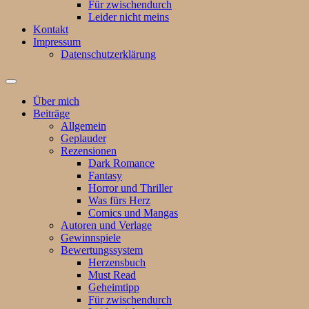
Für zwischendurch
Leider nicht meins
Kontakt
Impressum
Datenschutzerklärung
Suchfeld
ein-/ausblenden
Über mich
Beiträge
Allgemein
Geplauder
Rezensionen
Dark Romance
Fantasy
Horror und Thriller
Was fürs Herz
Comics und Mangas
Autoren und Verlage
Gewinnspiele
Bewertungssystem
Herzensbuch
Must Read
Geheimtipp
Für zwischendurch