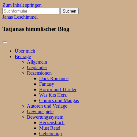
Zum Inhalt springen
Suchen
nach:
Janas Lesehimmel
Tatjanas himmlischer Blog
Über mich
Beiträge
Allgemein
Geplauder
Rezensionen
Dark Romance
Fantasy
Horror und Thriller
Was fürs Herz
Comics und Mangas
Autoren und Verlage
Gewinnspiele
Bewertungssystem
Herzensbuch
Must Read
Geheimtipp