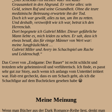
Grausamkeit in den Abgrund. Er verlor alles: sein
Geld, seinen Ruf und seine Gesundheit. Ohne die teure
medizinische Betreuung erwartete ihn der Tod.
Doch ich war gewillt, alles zu tun, um ihn zu retten.
Und deshalb, verzweifelt wie ich war, betrat ich den
Herrenclub.
Dort begegnete ich Gabriel Miller. Dieser gefährliche
Mann liebte es, mich leiden zu sehen. Er sah, dass ich
etwas besaß, das für einige Männer von Wert war:
meine Jungfräulichkeit …
Gabriel Miller und Avery im Schachspiel um Rache
und Leidenschaft.“
Das Cover von „Endgame: Der Bauer“ ist recht schlicht und
trotzdem sehr geheimnisvoll und verführerisch. Ich finde, es passt
sehr gut zur Story, auch wenn ich anfangs vom Untertitel irritiert
war. Hab erst gecheckt, dass es um Schach geht, als ich die
Schachfigur auf dem Buchrücken gesehen habe 😀
Meine Meinung
Wenn man Bücher aus der Dark Romance-Reihe liest, denkt man