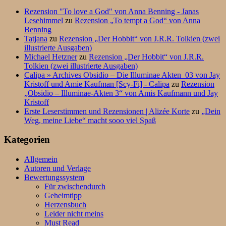
Rezension "To love a God" von Anna Benning - Janas
Lesehimmel
zu
Rezension „To tempt a God“ von Anna
Benning
Tatjana
zu
Rezension „Der Hobbit“ von J.R.R. Tolkien (zwei
illustrierte Ausgaben)
Michael Hetzner
zu
Rezension „Der Hobbit“ von J.R.R.
Tolkien (zwei illustrierte Ausgaben)
Calipa » Archives Obsidio – Die Illuminae Akten_03 von Jay
Kristoff und Amie Kaufman [Scy-Fi] - Calipa
zu
Rezension
„Obsidio – Illuminae-Akten 3“ von Amis Kaufmann und Jay
Kristoff
Erste Leserstimmen und Rezensionen | Alizée Korte
zu
„Dein
Weg, meine Liebe“ macht sooo viel Spaß
Kategorien
Allgemein
Autoren und Verlage
Bewertungssystem
Für zwischendurch
Geheimtipp
Herzensbuch
Leider nicht meins
Must Read