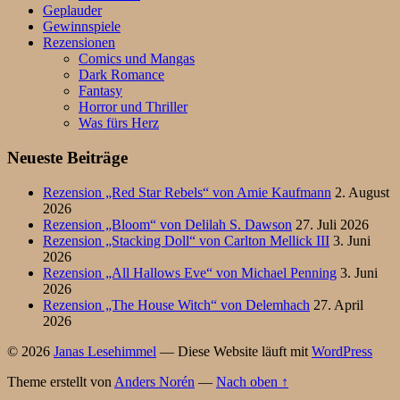
Geplauder
Gewinnspiele
Rezensionen
Comics und Mangas
Dark Romance
Fantasy
Horror und Thriller
Was fürs Herz
Neueste Beiträge
Rezension „Red Star Rebels“ von Amie Kaufmann
2. August
2026
Rezension „Bloom“ von Delilah S. Dawson
27. Juli 2026
Rezension „Stacking Doll“ von Carlton Mellick III
3. Juni
2026
Rezension „All Hallows Eve“ von Michael Penning
3. Juni
2026
Rezension „The House Witch“ von Delemhach
27. April
2026
© 2026
Janas Lesehimmel
— Diese Website läuft mit
WordPress
Theme erstellt von
Anders Norén
—
Nach oben ↑