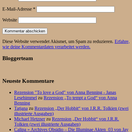
E-Mail-Adresse
*
Website
Diese Website verwendet Akismet, um Spam zu reduzieren.
Erfahre,
wie deine Kommentardaten verarbeitet werden.
Bloggerteam
Neueste Kommentare
Rezension "To love a God" von Anna Benning - Janas
Lesehimmel
zu
Rezension „To tempt a God“ von Anna
Benning
Tatjana
zu
Rezension „Der Hobbit“ von J.R.R. Tolkien (zwei
illustrierte Ausgaben)
Michael Hetzner
zu
Rezension „Der Hobbit“ von J.R.R.
Tolkien (zwei illustrierte Ausgaben)
Calipa » Archives Obsidio – Die Illuminae Akten_03 von Jay