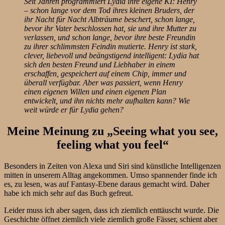
Seit Jahren programmiert Lydia ihre eigene KI: Henry
– schon lange vor dem Tod ihres kleinen Bruders, der
ihr Nacht für Nacht Albträume beschert, schon lange,
bevor ihr Vater beschlossen hat, sie und ihre Mutter zu
verlassen, und schon lange, bevor ihre beste Freundin
zu ihrer schlimmsten Feindin mutierte. Henry ist stark,
clever, liebevoll und beängstigend intelligent: Lydia hat
sich den besten Freund und Liebhaber in einem
erschaffen, gespeichert auf einem Chip, immer und
überall verfügbar. Aber was passiert, wenn Henry
einen eigenen Willen und einen eigenen Plan
entwickelt, und ihn nichts mehr aufhalten kann? Wie
weit würde er für Lydia gehen?
Meine Meinung zu „Seeing what you see,
feeling what you feel“
Besonders in Zeiten von Alexa und Siri sind künstliche Intelligenzen
mitten in unserem Alltag angekommen. Umso spannender finde ich
es, zu lesen, was auf Fantasy-Ebene daraus gemacht wird. Daher
habe ich mich sehr auf das Buch gefreut.
Leider muss ich aber sagen, dass ich ziemlich enttäuscht wurde. Die
Geschichte öffnet ziemlich viele ziemlich große Fässer, schient aber