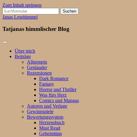
Zum Inhalt springen
Suchen
nach:
Janas Lesehimmel
Tatjanas himmlischer Blog
Über mich
Beiträge
Allgemein
Geplauder
Rezensionen
Dark Romance
Fantasy
Horror und Thriller
Was fürs Herz
Comics und Mangas
Autoren und Verlage
Gewinnspiele
Bewertungssystem
Herzensbuch
Must Read
Geheimtipp