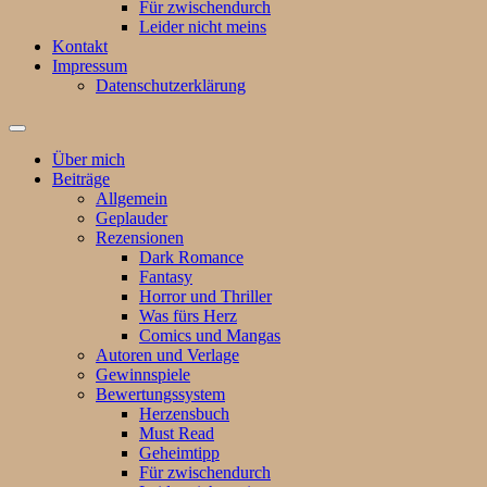
Für zwischendurch
Leider nicht meins
Kontakt
Impressum
Datenschutzerklärung
Suchfeld
ein-/ausblenden
Über mich
Beiträge
Allgemein
Geplauder
Rezensionen
Dark Romance
Fantasy
Horror und Thriller
Was fürs Herz
Comics und Mangas
Autoren und Verlage
Gewinnspiele
Bewertungssystem
Herzensbuch
Must Read
Geheimtipp
Für zwischendurch