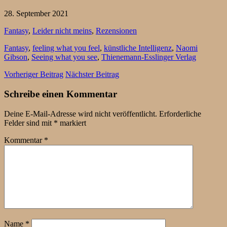
28. September 2021
Fantasy
,
Leider nicht meins
,
Rezensionen
Fantasy
,
feeling what you feel
,
künstliche Intelligenz
,
Naomi
Gibson
,
Seeing what you see
,
Thienemann-Esslinger Verlag
Vorheriger Beitrag
Nächster Beitrag
Schreibe einen Kommentar
Deine E-Mail-Adresse wird nicht veröffentlicht.
Erforderliche
Felder sind mit
*
markiert
Kommentar
*
Name
*