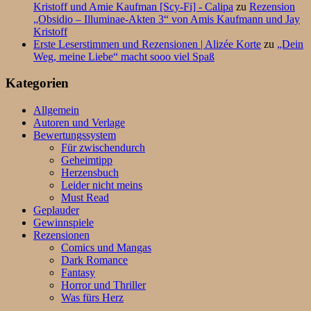
Kristoff und Amie Kaufman [Scy-Fi] - Calipa
zu
Rezension
„Obsidio – Illuminae-Akten 3“ von Amis Kaufmann und Jay
Kristoff
Erste Leserstimmen und Rezensionen | Alizée Korte
zu
„Dein
Weg, meine Liebe“ macht sooo viel Spaß
Kategorien
Allgemein
Autoren und Verlage
Bewertungssystem
Für zwischendurch
Geheimtipp
Herzensbuch
Leider nicht meins
Must Read
Geplauder
Gewinnspiele
Rezensionen
Comics und Mangas
Dark Romance
Fantasy
Horror und Thriller
Was fürs Herz