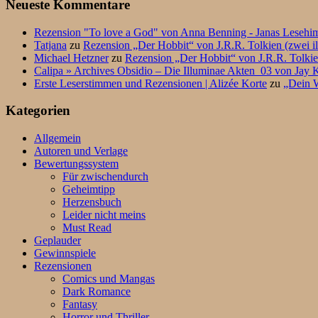
Neueste Kommentare
Rezension "To love a God" von Anna Benning - Janas Lesehi
Tatjana
zu
Rezension „Der Hobbit“ von J.R.R. Tolkien (zwei il
Michael Hetzner
zu
Rezension „Der Hobbit“ von J.R.R. Tolkien
Calipa » Archives Obsidio – Die Illuminae Akten_03 von Jay K
Erste Leserstimmen und Rezensionen | Alizée Korte
zu
„Dein W
Kategorien
Allgemein
Autoren und Verlage
Bewertungssystem
Für zwischendurch
Geheimtipp
Herzensbuch
Leider nicht meins
Must Read
Geplauder
Gewinnspiele
Rezensionen
Comics und Mangas
Dark Romance
Fantasy
Horror und Thriller