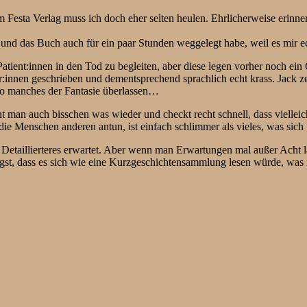
 Festa Verlag muss ich doch eher selten heulen. Ehrlicherweise erinner
und das Buch auch für ein paar Stunden weggelegt habe, weil es mir e
Patient:innen in den Tod zu begleiten, aber diese legen vorher noch ein
r:innen geschrieben und dementsprechend sprachlich echt krass. Jack ze
 so manches der Fantasie überlassen…
man auch bisschen was wieder und checkt recht schnell, dass vielleicht
die Menschen anderen antun, ist einfach schlimmer als vieles, was si
Detaillierteres erwartet. Aber wenn man Erwartungen mal außer Acht lä
t, dass es sich wie eine Kurzgeschichtensammlung lesen würde, was ni