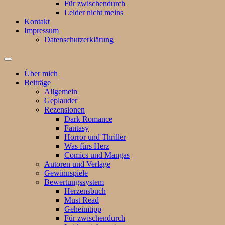
Für zwischendurch
Leider nicht meins
Kontakt
Impressum
Datenschutzerklärung
Suchfeld
ein-/ausblenden
Über mich
Beiträge
Allgemein
Geplauder
Rezensionen
Dark Romance
Fantasy
Horror und Thriller
Was fürs Herz
Comics und Mangas
Autoren und Verlage
Gewinnspiele
Bewertungssystem
Herzensbuch
Must Read
Geheimtipp
Für zwischendurch