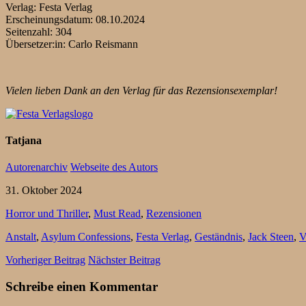
Verlag: Festa Verlag
Erscheinungsdatum: 08.10.2024
Seitenzahl: 304
Übersetzer:in: Carlo Reismann
Vielen lieben Dank an den Verlag für das Rezensionsexemplar!
Tatjana
Autorenarchiv
Webseite des Autors
31. Oktober 2024
Horror und Thriller
,
Must Read
,
Rezensionen
Anstalt
,
Asylum Confessions
,
Festa Verlag
,
Geständnis
,
Jack Steen
,
V
Vorheriger Beitrag
Nächster Beitrag
Schreibe einen Kommentar