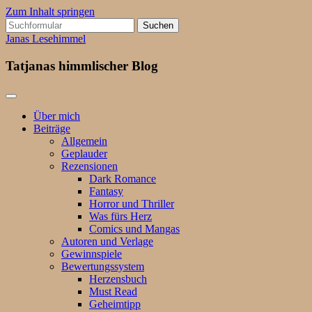
Zum Inhalt springen
Suchen
nach:
Janas Lesehimmel
Tatjanas himmlischer Blog
Über mich
Beiträge
Allgemein
Geplauder
Rezensionen
Dark Romance
Fantasy
Horror und Thriller
Was fürs Herz
Comics und Mangas
Autoren und Verlage
Gewinnspiele
Bewertungssystem
Herzensbuch
Must Read
Geheimtipp