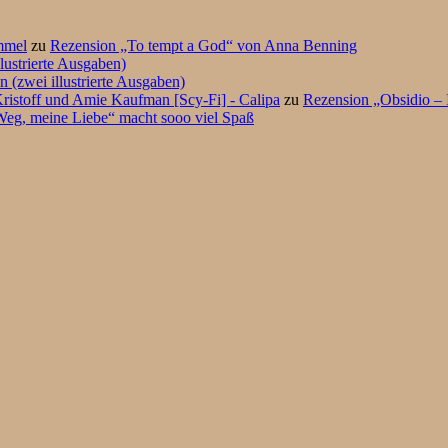
mmel
zu
Rezension „To tempt a God“ von Anna Benning
lustrierte Ausgaben)
 (zwei illustrierte Ausgaben)
ristoff und Amie Kaufman [Scy-Fi] - Calipa
zu
Rezension „Obsidio – 
eg, meine Liebe“ macht sooo viel Spaß