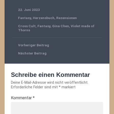
22. Juni 2023
Fantasy
,
Herzensbuch
,
Rezensionen
Cross Cult
,
Fantasy
,
Gina Chen
,
Violet made of
Thorns
Vorheriger Beitrag
Nächster Beitrag
Schreibe einen Kommentar
Deine E-Mail-Adresse wird nicht veröffentlicht.
Erforderliche Felder sind mit
*
markiert
Kommentar
*