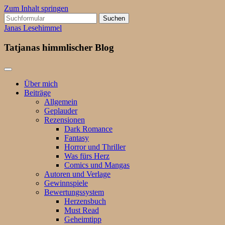
Zum Inhalt springen
Suchen
nach:
Janas Lesehimmel
Tatjanas himmlischer Blog
Über mich
Beiträge
Allgemein
Geplauder
Rezensionen
Dark Romance
Fantasy
Horror und Thriller
Was fürs Herz
Comics und Mangas
Autoren und Verlage
Gewinnspiele
Bewertungssystem
Herzensbuch
Must Read
Geheimtipp