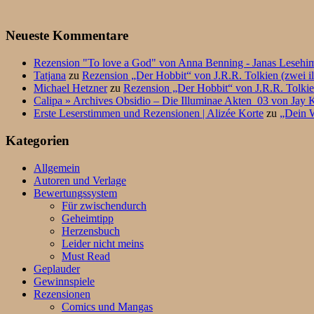
Neueste Kommentare
Rezension "To love a God" von Anna Benning - Janas Lesehi
Tatjana
zu
Rezension „Der Hobbit“ von J.R.R. Tolkien (zwei il
Michael Hetzner
zu
Rezension „Der Hobbit“ von J.R.R. Tolkien
Calipa » Archives Obsidio – Die Illuminae Akten_03 von Jay K
Erste Leserstimmen und Rezensionen | Alizée Korte
zu
„Dein W
Kategorien
Allgemein
Autoren und Verlage
Bewertungssystem
Für zwischendurch
Geheimtipp
Herzensbuch
Leider nicht meins
Must Read
Geplauder
Gewinnspiele
Rezensionen
Comics und Mangas