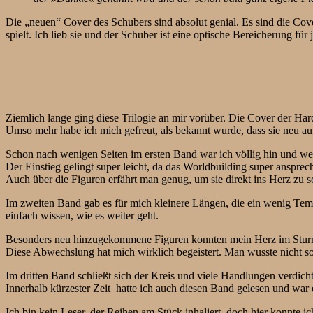
Die „neuen“ Cover des Schubers sind absolut genial. Es sind die Cove
spielt. Ich lieb sie und der Schuber ist eine optische Bereicherung für
Ziemlich lange ging diese Trilogie an mir vorüber. Die Cover der H
Umso mehr habe ich mich gefreut, als bekannt wurde, dass sie neu auf
Schon nach wenigen Seiten im ersten Band war ich völlig hin und weg
Der Einstieg gelingt super leicht, da das Worldbuilding super ansprech
Auch über die Figuren erfährt man genug, um sie direkt ins Herz zu s
Im zweiten Band gab es für mich kleinere Längen, die ein wenig Tem
einfach wissen, wie es weiter geht.
Besonders neu hinzugekommene Figuren konnten mein Herz im Sturm 
Diese Abwechslung hat mich wirklich begeistert. Man wusste nicht s
Im dritten Band schließt sich der Kreis und viele Handlungen verd
Innerhalb kürzester Zeit hatte ich auch diesen Band gelesen und war 
Ich bin kein Leser, der Reihen am Stück inhaliert, doch hier konnte i