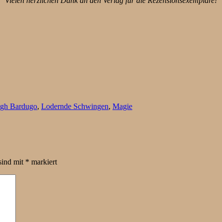
Vielen herzlichen Dank an den Verlag für die Rezensionsexemplare!
igh Bardugo
,
Lodernde Schwingen
,
Magie
sind mit
*
markiert