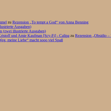
mmel
zu
Rezension „To tempt a God“ von Anna Benning
lustrierte Ausgaben)
 (zwei illustrierte Ausgaben)
ristoff und Amie Kaufman [Scy-Fi] - Calipa
zu
Rezension „Obsidio – 
eg, meine Liebe“ macht sooo viel Spaß