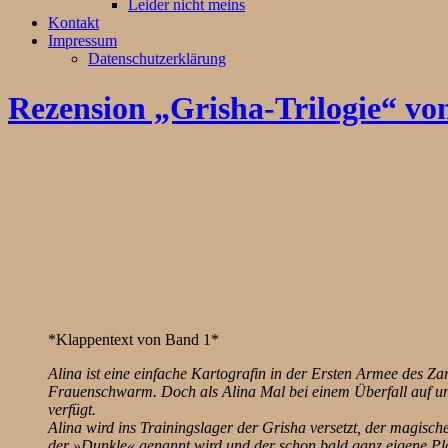
Leider nicht meins
Kontakt
Impressum
Datenschutzerklärung
Rezension „Grisha-Trilogie“ vo
*Klappentext von Band 1*
Alina ist eine einfache Kartografin in der Ersten Armee des Za
Frauenschwarm. Doch als Alina Mal bei einem Überfall auf unerkl
verfügt.
Alina wird ins Trainingslager der Grisha versetzt, der magisch
der »Dunkle« genannt wird und der schon bald ganz eigene Plä