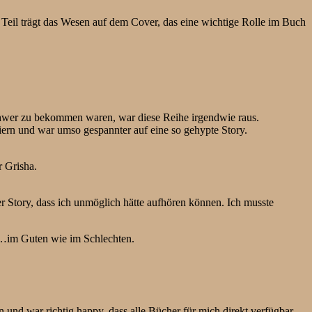
r Teil trägt das Wesen auf dem Cover, das eine wichtige Rolle im Buch
schwer zu bekommen waren, war diese Reihe irgendwie raus.
eiern und war umso gespannter auf eine so gehypte Story.
r Grisha.
 Story, dass ich unmöglich hätte aufhören können. Ich musste
t…im Guten wie im Schlechten.
n und war richtig happy, dass alle Bücher für mich direkt verfügbar