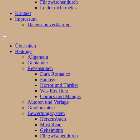
Für zwischendurch
Leider nicht meins
Kontakt
Impressum
Datenschutzerklärung
Suchfeld
ein-/ausblenden
Über mich
Beiträge
Allgemein
Geplauder
Rezensionen
Dark Romance
Fantasy
Horror und Thriller
Was fürs Herz
Comics und Mangas
Autoren und Verlage
Gewinnspiele
Bewertungssystem
Herzensbuch
Must Read
Geheimtipp
Für zwischendurch