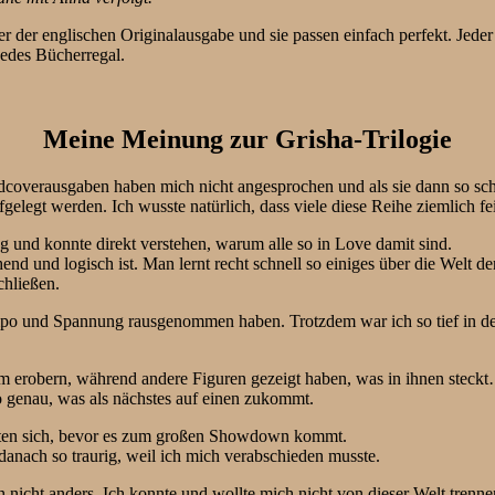
r der englischen Originalausgabe und sie passen einfach perfekt. Jede
 jedes Bücherregal.
Meine Meinung zur Grisha-Trilogie
ardcoverausgaben haben mich nicht angesprochen und als sie dann so 
gelegt werden. Ich wusste natürlich, dass viele diese Reihe ziemlich f
 und konnte direkt verstehen, warum alle so in Love damit sind.
end und logisch ist. Man lernt recht schnell so einiges über die Welt de
chließen.
po und Spannung rausgenommen haben. Trotzdem war ich so tief in der
erobern, während andere Figuren gezeigt haben, was in ihnen steck
o genau, was als nächstes auf einen zukommt.
ichten sich, bevor es zum großen Showdown kommt.
danach so traurig, weil ich mich verabschieden musste.
ch nicht anders. Ich konnte und wollte mich nicht von dieser Welt trenne