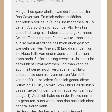
9. September 2025 um 15:35 Uhr
Mir geht es ganz ähnlich wie der Rezensentin.
Das Cover war für mich schon erklärlich,
schließlich soll es ja (auch) um modernes BDSM
gehen. Als solches ist auch der Plottwist in
diese Richtung nicht überraschend gekommen.
Bei der Einladung zum Essen wartet man ja nur
auf so was! Allerdings hat mich auch gestört,
wie sehr der Herr Anwalt (!) Eric da mit der Tür
ins Haus fällt, von einem Juristen hätte man
doch mehr Zurückhaltung erwartet. Ja, er ist ihr
damit nicht unwillkommen, und man kann es
auch mit seiner noch vergrabenen 2. Natur
erklären, die sich hier zum ersten Mal Luft
verschafft – trotzdem finde ich genau diese
Situation z.B. in „Tollwut“ von Chris Dell deutlich
besser gelöst (indem die Initiative von der Frau
ausgeht). Auch ich habe es in der Praxis immer
so gehalten, auch wenn man das natürlich nicht
generalisieren kann.
Der Rest des Buches ist typisch Gerwalt: