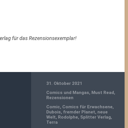
Verlag für das Rezensionsexemplar!
31. Oktober 2021
Comics und Mangas
,
Must Read
,
Rezensionen
Comic
,
Comics für Erwachsene
,
Dubois
,
fremder Planet
,
neue
Welt
,
Rodolphe
,
Splitter Verlag
,
Terra