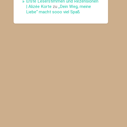
Erste Leserstimmen und Rezensionen
| Alizée Korte
zu
„Dein Weg, meine
Liebe“ macht sooo viel Spaß