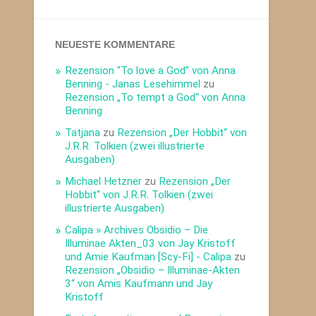
NEUESTE KOMMENTARE
Rezension "To love a God" von Anna
Benning - Janas Lesehimmel
zu
Rezension „To tempt a God“ von Anna
Benning
Tatjana
zu
Rezension „Der Hobbit“ von
J.R.R. Tolkien (zwei illustrierte
Ausgaben)
Michael Hetzner
zu
Rezension „Der
Hobbit“ von J.R.R. Tolkien (zwei
illustrierte Ausgaben)
Calipa » Archives Obsidio – Die
Illuminae Akten_03 von Jay Kristoff
und Amie Kaufman [Scy-Fi] - Calipa
zu
Rezension „Obsidio – Illuminae-Akten
3“ von Amis Kaufmann und Jay
Kristoff