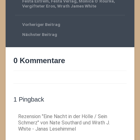
Festa Extrem
,
Festa Verlag
,
Monica O´Rourke
,
Vergifteter Eros
,
Wrath James White
Vorheriger Beitrag
Nächster Beitrag
0 Kommentare
1 Pingback
Rezension "Eine Nacht in der Hölle / Sein
Schmerz" von Nate Southard und Wrath J.
White - Janas Lesehimmel